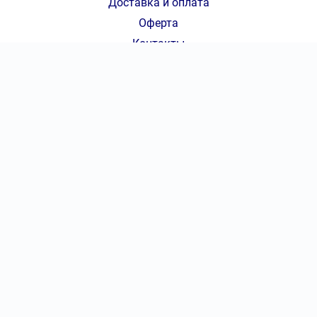
Доставка и оплата
Оферта
Контакты
КОНТАКТЫ
7 (800) 777-70-36
|
КОЛ-ВО БИЛЕТОВ:
ШТ
СУММА:
₽
от
₽
ОТКРЫТЬ
СЕКТОР
info@ticket-basket.ru
Оформить заказ
Консьерж-сервис по оказанию услуг по подбору, бронированию
и доставке билетов ticket-basket.ru
Не является официальным сайтом Баскетбол.