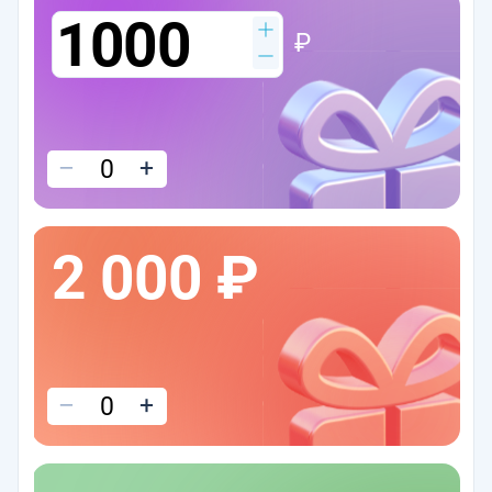
₽
–
+
2 000 ₽
–
+