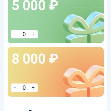
5 000 ₽
–
+
8 000 ₽
–
+