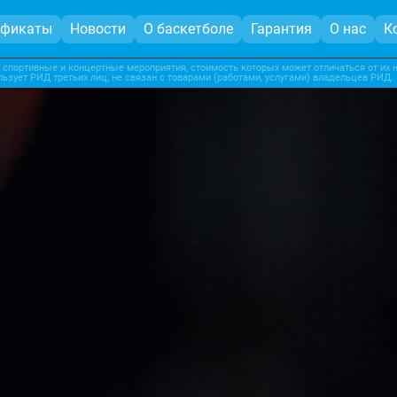
ификаты
Новости
О баскетболе
Гарантия
О нас
К
 спортивные и концертные мероприятия, стоимость которых может отличаться от их н
льзует РИД третьих лиц, не связан с товарами (работами, услугами) владельцев РИД.