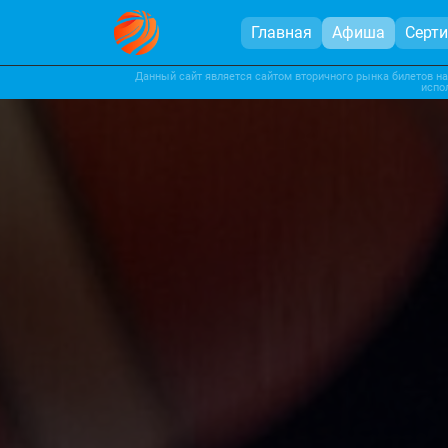
Главная
Афиша
Серт
Данный сайт является сайтом вторичного рынка билетов на
испо