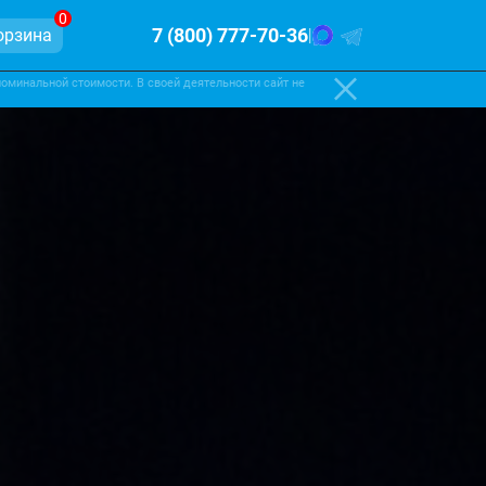
0
7 (800) 777-70-36
орзина
|
оминальной стоимости. В своей деятельности сайт не