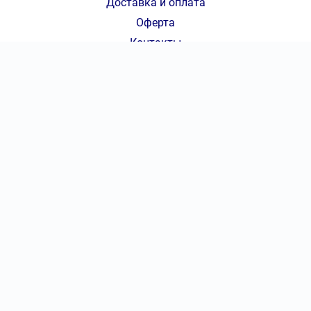
Доставка и оплата
Оферта
Контакты
КОНТАКТЫ
7 (800) 777-70-36
|
КОЛ-ВО БИЛЕТОВ:
ШТ
СУММА:
₽
от
₽
ОТКРЫТЬ
СЕКТОР
info@ticket-basket.ru
Оформить заказ
Консьерж-сервис по оказанию услуг по подбору, бронированию
и доставке билетов ticket-basket.ru
Не является официальным сайтом Баскетбол.